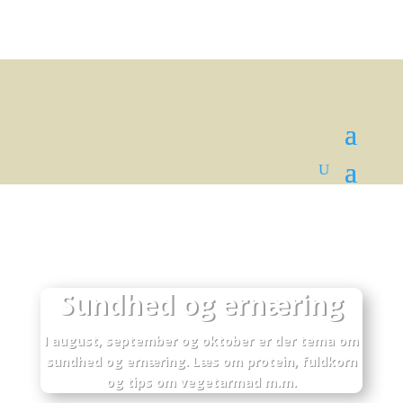
Sundhed og ernæring
I august, september og oktober er der tema om
sundhed og ernæring. Læs om protein, fuldkorn
og tips om vegetarmad m.m.