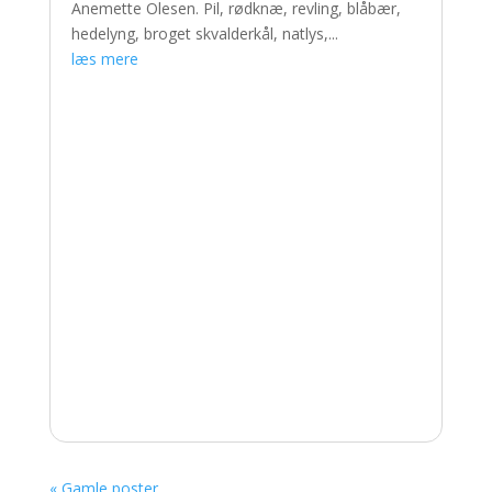
Anemette Olesen. Pil, rødknæ, revling, blåbær,
hedelyng, broget skvalderkål, natlys,...
læs mere
« Gamle poster