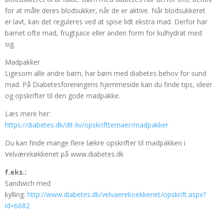
for at måle deres blodsukker, når de er aktive. Når blodsukkeret
er lavt, kan det reguleres ved at spise lidt ekstra mad. Derfor har
barnet ofte mad, frugtjuice eller anden form for kulhydrat med
sig.
Madpakker
Ligesom alle andre børn, har børn med diabetes behov for sund
mad. På Diabetesforeningens hjemmeside kan du finde tips, ideer
og opskrifter til den gode madpakke.
Læs mere her:
​​​​https://diabetes.dk/dit-liv/opskrifttemaer/madpakker
Du kan finde mange flere lækre opskrifter til madpakken i
Velværekøkkenet på www.diabetes.dk
f.eks.:
Sandwich med
kylling:
http://www.diabetes.dk/velvaerekoekkenet/opskrift.aspx?
id=6682