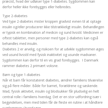
præcist, hvad der udløser type 1-diabetes. Sygdommen kan
derfor heller ikke forebygges eller helbredes.
Type 2-diabetes
Ved type 2-diabetes mister kroppen gradvist evnen til at optage
insulin og/eller producerer ikke tilstrækkeligt insulin. Behandlingen
er typisk en kombination af medicin og sund livsstil. Medicinen er
oftest tabletter, men personer med type 2-diabetes kan også
behandles med insulin.
Diabetes 2 er arvelig, og risikoen for at udvikle sygdommen øges
ved usund livsstil med fysisk inaktivitet og usunde madvaner.
Sygdommen kan derfor til en vis grad forebygges. I Danmark
rammer diabetes 2 primært voksne.
Børn og type 1-diabetes
Når et barn får konstateret diabetes, ændrer familiens tilværelse
sig på flere måder. Både for barnet, forældrene og søskende.
Mad, fysisk aktivitet, insulin og blodsukker får pludselig en helt
central rolle i familiens hverdag. Det er en stor udfordring især i
begyndelsen, men med tiden får de fleste en rutine i at håndtere
sygdommen i hverdagen.