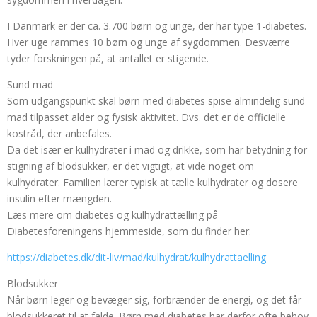
I Danmark er der ca. 3.700 børn og unge, der har type 1-diabetes.
Hver uge rammes 10 børn og unge af sygdommen. Desværre
tyder forskningen på, at antallet er stigende.
Sund mad
Som udgangspunkt skal børn med diabetes spise almindelig sund
mad tilpasset alder og fysisk aktivitet. Dvs. det er de officielle
kostråd, der anbefales.
Da det især er kulhydrater i mad og drikke, som har betydning for
stigning af blodsukker, er det vigtigt, at vide noget om
kulhydrater. Familien lærer typisk at tælle kulhydrater og dosere
insulin efter mængden.
Læs mere om diabetes og kulhydrattælling på
Diabetesforeningens hjemmeside, som du finder her:
https://diabetes.dk/dit-liv/mad/kulhydrat/kulhydrattaelling
Blodsukker
Når børn leger og bevæger sig, forbrænder de energi, og det får
blodsukkeret til at falde. Børn med diabetes har derfor ofte behov