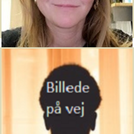
Læreuddannelsen Forening for Madkundskab
Camilla Damsgaard
cad@ucn.dk