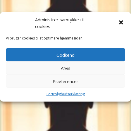
Administrer samtykke til
cookies
Vi bruger cookies til at optimere hjemmesiden.
Madkulturen
Godkend
Landbrug og Fødevarer
Christian Vejlund
Afvis
chve@lf.dk
Præferencer
Fortrolighedserklæring