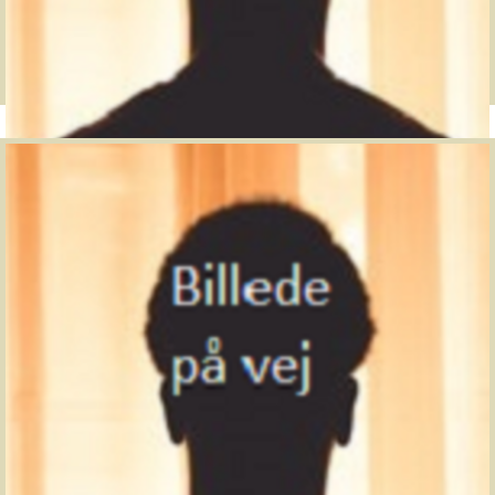
Professor Emerita
Jette Benn
benn@dpu.dk