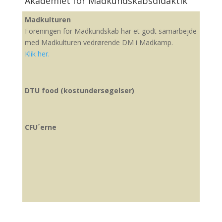
Akademiet for Madkundskabsdidaktik
Professor Karen Wistoft
Madkulturen
kawi@edu.au.dk
Foreningen for Madkundskab har et godt samarbejde
med Madkulturen vedrørende DM i Madkamp.
Klik her.
DTU food (kostundersøgelser)
CFU´erne