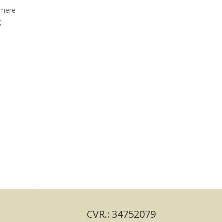
 mere
g
CVR.: 34752079