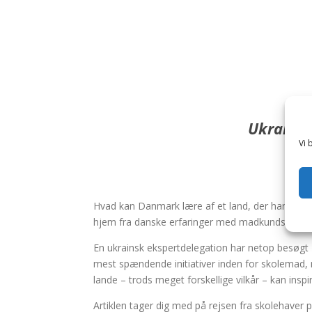
Ka
Ukraine 
Vi 
Bent 
Hvad kan Danmark lære af et land, der har udvi
hjem fra danske erfaringer med madkundskab, s
En ukrainsk ekspertdelegation har netop besøgt
mest spændende initiativer inden for skolemad, 
lande – trods meget forskellige vilkår – kan ins
Artiklen tager dig med på rejsen fra skolehaver