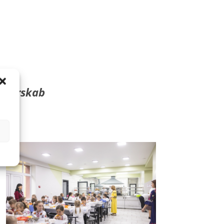
r –
rtnerskab
 Haag