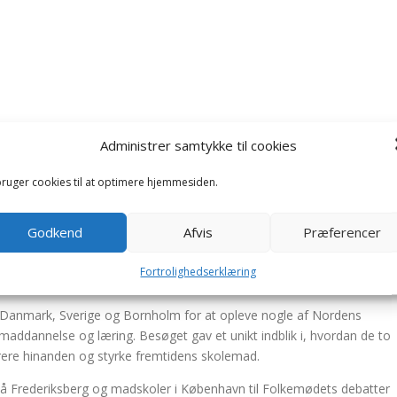
n mad på skolen være en kulturel brobygge
Administrer samtykke til cookies
og Danmark tager de første skridt til et pa
bruger cookies til at optimere hjemmesiden.
Egberg Mikkelsen, Orest Stepanyak, Anastasiia Shevchenko og Peter
Godkend
Afvis
Præferencer
klet skolemad midt under en krig? Og hvad kan Ukraine tage med
Fortrolighedserklæring
kolehaver og elevinddragelse?
 Danmark, Sverige og Bornholm for at opleve nogle af Nordens
maddannelse og læring. Besøget gav et unikt indblik i, hvordan de to
pirere hinanden og styrke fremtidens skolemad.
 på Frederiksberg og madskoler i København til Folkemødets debatter