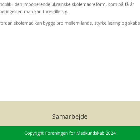
indblik i den imponerende ukrainske skolemadreform, som på få år
etingelser, man kan forestille sig.
vordan skolemad kan bygge bro mellem lande, styrke læring og skabe
Samarbejde
Copyright Foreningen for Madkundskab 2024