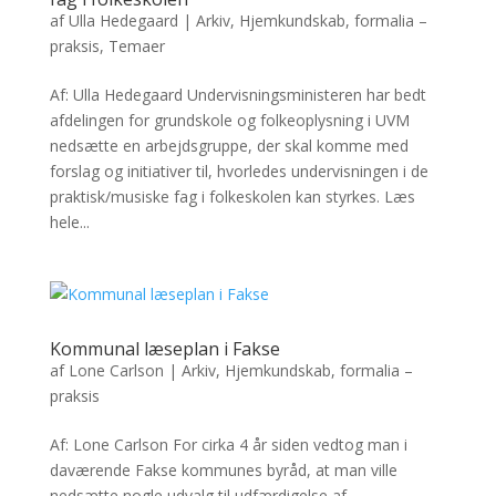
af
Ulla Hedegaard
|
Arkiv
,
Hjemkundskab, formalia –
praksis
,
Temaer
Af: Ulla Hedegaard Undervisningsministeren har bedt
afdelingen for grundskole og folkeoplysning i UVM
nedsætte en arbejdsgruppe, der skal komme med
forslag og initiativer til, hvorledes undervisningen i de
praktisk/musiske fag i folkeskolen kan styrkes. Læs
hele...
Kommunal læseplan i Fakse
af
Lone Carlson
|
Arkiv
,
Hjemkundskab, formalia –
praksis
Af: Lone Carlson For cirka 4 år siden vedtog man i
daværende Fakse kommunes byråd, at man ville
nedsætte nogle udvalg til udfærdigelse af