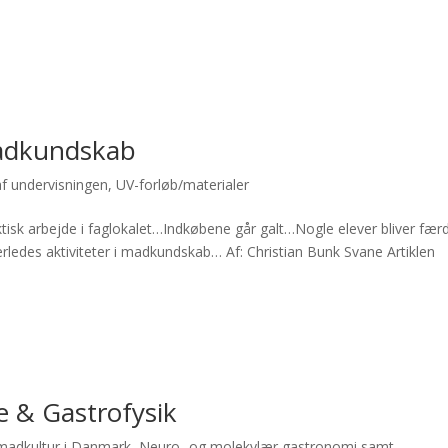
madkundskab
af undervisningen
,
UV-forløb/materialer
tisk arbejde i faglokalet…Indkøbene går galt…Nogle elever bliver fær
erledes aktiviteter i madkundskab… Af: Christian Bunk Svane Artiklen
 & Gastrofysik
madkultur i Danmark
,
Neuro- og molekylær gastronomi samt