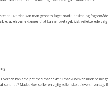
d Justesen Hvordan kan man gennem faget madkundskab og fagområd
e, at eleverne dannes til at kunne foretagekritisk reflekterede valg i
ing
nd Hvordan kan arbejdet med madpakker i madkundskabsundervisning
f sundhed? Madpakker spiller en vigtig rolle i skoleelevers hverdag. I