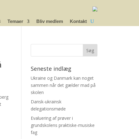
Temaer
Bliv medlem
Kontakt
å
Seneste indlæg
Ukraine og Danmark kan noget
sammen når det gælder mad på
skolen
gberg
Dansk-ukrainsk
t
delegationsmøde
Evaluering af prøver i
grundskolens praktiske-musiske
fag