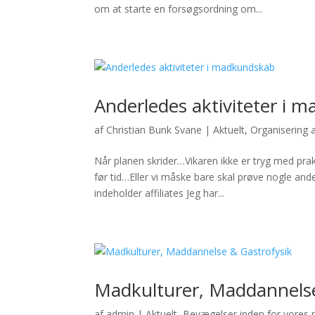
om at starte en forsøgsordning om...
Anderledes aktiviteter i 
af
Christian Bunk Svane
|
Aktuelt
,
Organisering 
Når planen skrider…Vikaren ikke er tryg med prak
før tid…Eller vi måske bare skal prøve nogle and
indeholder affiliates Jeg har...
Madkulturer, Maddannelse
af
admin
|
Aktuelt
,
Bevægelser inden for vores 