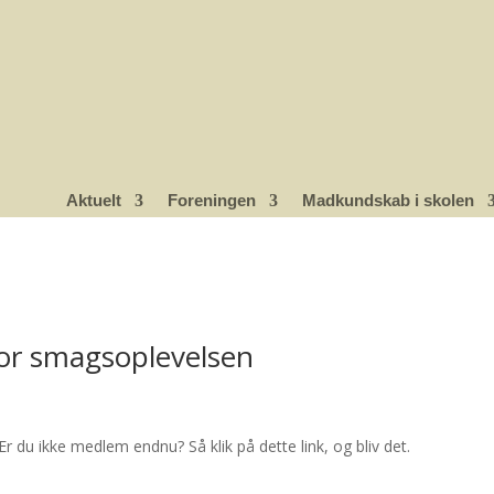
Aktuelt
Foreningen
Madkundskab i skolen
or smagsoplevelsen
Er du ikke medlem endnu? Så klik på dette link, og bliv det.