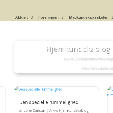
Aktuelt
Foreningen
Madkundskab i skolen
Hjemkundskab og
Hjemkundskabslærerforeningen
Hent hele bladet
he
Den specielle rummelighed
af
Lone Carlson
|
Arkiv
,
Hjemkundskab og