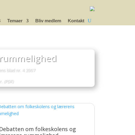
Temaer
Bliv medlem
Kontakt
 rummelighed
s blad nr. 4 2007
r
. (PDF)
Debatten om folkeskolens og