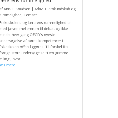
lærerens rummelighed
af
Ann-E. Knudsen
|
Arkiv
,
Hjemkundskab og
rummelighed
,
Temaer
Folkeskolens og lærerens rummelighed er
med jævne mellemrum til debat, og ikke
mindst hver gang OECD`s nyeste
undersøgelse af børns kompetencer i
folkeskolen offentliggøres. Til forskel fra
forrige store undersøgelse “Den grimme
ælling”, hvor...
læs mere