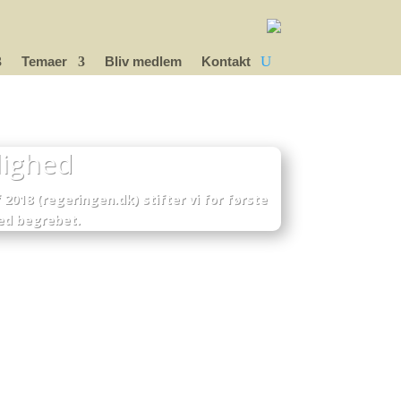
Temaer
Bliv medlem
Kontakt
lighed
 2018 (regeringen.dk) stifter vi for første
d begrebet.