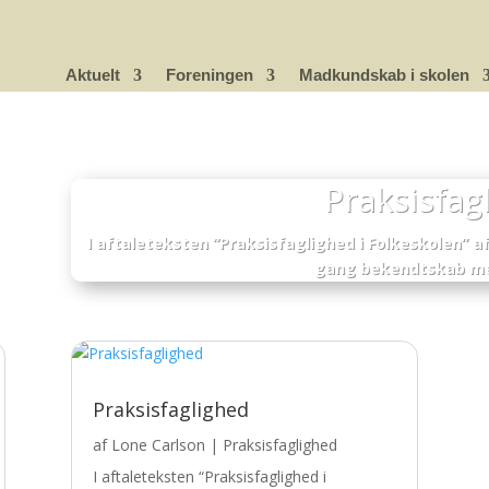
Aktuelt
Foreningen
Madkundskab i skolen
Praksisfag
I aftaleteksten “Praksisfaglighed i Folkeskolen” af
gang bekendtskab me
Praksisfaglighed
af
Lone Carlson
|
Praksisfaglighed
I aftaleteksten “Praksisfaglighed i