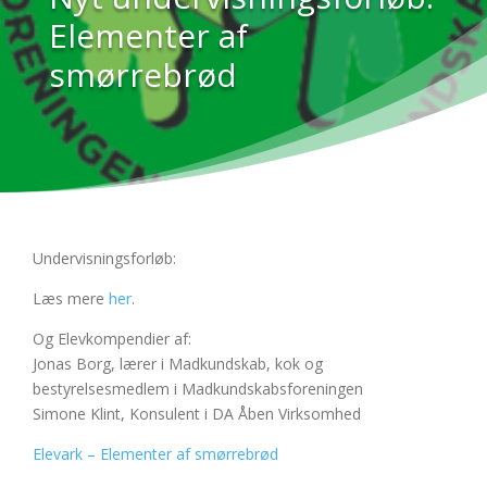
Elementer af
smørrebrød
Undervisningsforløb:
Læs mere
her
.
Og
Elevkompendier af:
Jonas Borg,
lærer i Madkundskab, kok og
bestyrelsesmedlem i Madkundskabsforeningen
Simone Klint, Konsulent i DA Åben Virksomhed
Elevark – Elementer af smørrebrød