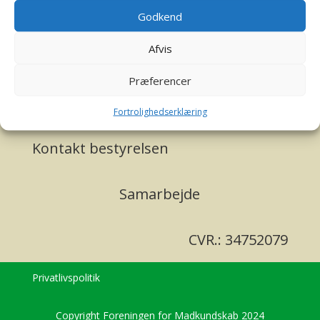
af
Redaktionen
|
Hvad har vi gang i
Godkend
D. 4. november holdt Foreningen for Madkundskab,
Afvis
med stor tilslutning, webinaret omkring valgfagsprøven
i madkundskab.
Præferencer
Fortrolighedserklæring
Kontakt bestyrelsen
Samarbejde
CVR.: 34752079
Privatlivspolitik
Copyright Foreningen for Madkundskab 2024