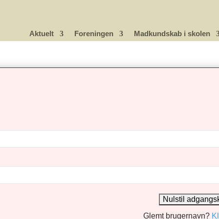
Aktuelt
Foreningen
Madkundskab i skolen
Glemt brugernavn?
Kl