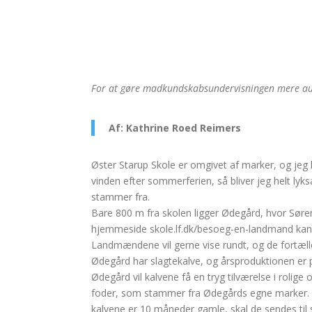
For at gøre madkundskabsundervisningen mere aut
Af: Kathrine Roed Reimers
Øster Starup Skole er omgivet af marker, og jeg 
vinden efter sommerferien, så bliver jeg helt lyk
stammer fra.
Bare 800 m fra skolen ligger Ødegård, hvor Sør
hjemmeside skole.lf.dk/besoeg-en-landmand kan 
Landmændene vil gerne vise rundt, og de fortæll
Ødegård har slagtekalve, og årsproduktionen er på
Ødegård vil kalvene få en tryg tilværelse i rolig
foder, som stammer fra Ødegårds egne marker. P
kalvene er 10 måneder gamle, skal de sendes til 