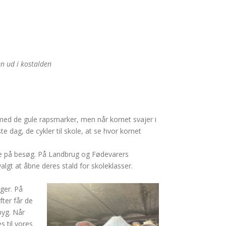
n ud i kostalden
 med de gule rapsmarker, men når kornet svajer i
 dag, de cykler til skole, at se hvor kornet
ne på besøg. På Landbrug og Fødevarers
t at åbne deres stald for skoleklasser.
ger. På
fter får de
byg. Når
s til vores