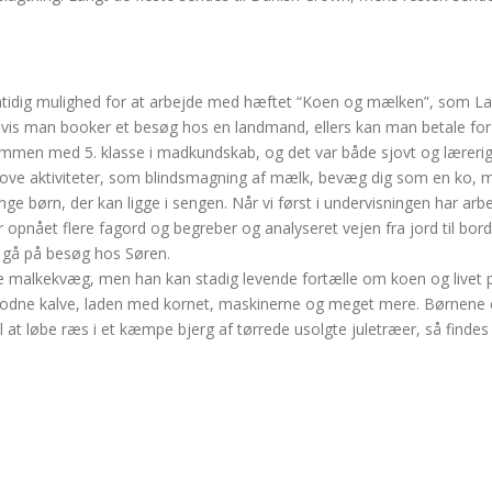
mtidig mulighed for at arbejde med hæftet “Koen og mælken”, som L
, hvis man booker et besøg hos en landmand, ellers kan man betale for
ammen med 5. klasse i madkundskab, og det var både sjovt og lærerig
 sjove aktiviteter, som blindsmagning af mælk, bevæg dig som en ko, 
e børn, der kan ligge i sengen. Når vi først i undervisningen har ar
pnået flere fagord og begreber og analyseret vejen fra jord til bord,
t gå på besøg hos Søren.
 malkekvæg, men han kan stadig levende fortælle om koen og livet på 
modne kalve, laden med kornet, maskinerne og meget mere. Børnene er 
til at løbe ræs i et kæmpe bjerg af tørrede usolgte juletræer, så findes