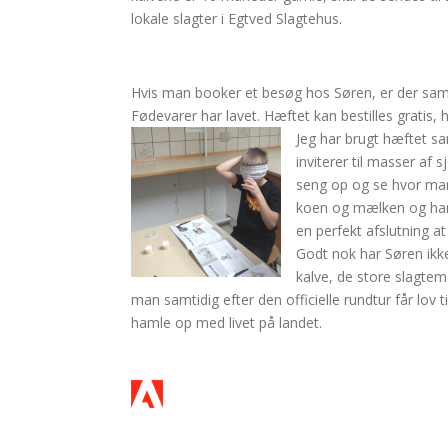
lokale slagter i Egtved Slagtehus.
Hvis man booker et besøg hos Søren, er der sa
Fødevarer har lavet. Hæftet kan bestilles gratis
Jeg har brugt hæftet s
inviterer til masser af
seng op og se hvor mang
koen og mælken og har o
en perfekt afslutning a
Godt nok har Søren ikke
kalve, de store slagte
man samtidig efter den officielle rundtur får lov 
hamle op med livet på landet.