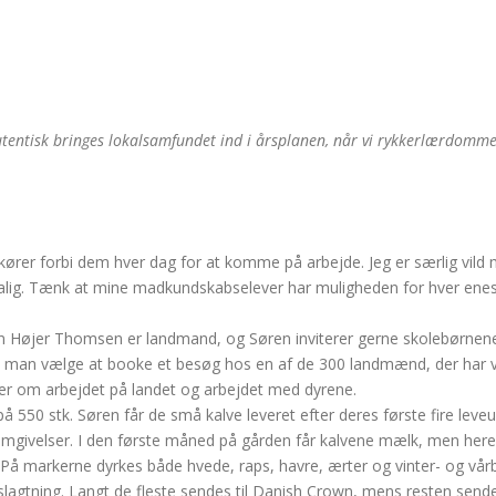
entisk bringes lokalsamfundet ind i årsplanen, når vi rykkerlærdomme
kører forbi dem hver dag for at komme på arbejde. Jeg er særlig vild
salig. Tænk at mine madkundskabselever har muligheden for hver eneste
en Højer Thomsen er landmand, og Søren inviterer gerne skolebørne
man vælge at booke et besøg hos en af de 300 landmænd, der har valg
er om arbejdet på landet og arbejdet med dyrene.
 550 stk. Søren får de små kalve leveret efter deres første fire leveu
e omgivelser. I den første måned på gården får kalvene mælk, men here
å markerne dyrkes både hvede, raps, havre, ærter og vinter- og vår
slagtning. Langt de fleste sendes til Danish Crown, mens resten sende