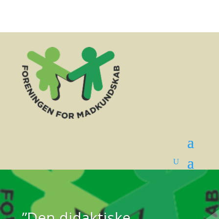
”Den didaktiske