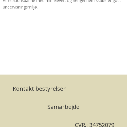
At relationsdanne med min elever, og herigennem skabe et godt
undervisningsmiljø.
Kontakt bestyrelsen
Samarbejde
CVR.: 34752079