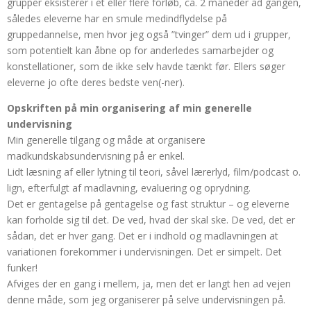
grupper eksisterer i et eller flere forløb, ca. 2 måneder ad gangen,
således eleverne har en smule medindflydelse på
gruppedannelse, men hvor jeg også ”tvinger” dem ud i grupper,
som potentielt kan åbne op for anderledes samarbejder og
konstellationer, som de ikke selv havde tænkt før. Ellers søger
eleverne jo ofte deres bedste ven(-ner).
Opskriften på min organisering af min generelle
undervisning
Min generelle tilgang og måde at organisere
madkundskabsundervisning på er enkel.
Lidt læsning af eller lytning til teori, såvel lærerlyd, film/podcast o.
lign, efterfulgt af madlavning, evaluering og oprydning.
Det er gentagelse på gentagelse og fast struktur – og eleverne
kan forholde sig til det. De ved, hvad der skal ske. De ved, det er
sådan, det er hver gang. Det er i indhold og madlavningen at
variationen forekommer i undervisningen. Det er simpelt. Det
funker!
Afviges der en gang i mellem, ja, men det er langt hen ad vejen
denne måde, som jeg organiserer på selve undervisningen på.