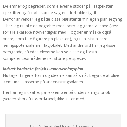
De emner og begreber, som eleverne støder på i fagtekster,
opskrifter og forløb, kan de sagtens forholde sig til.
Derfor anvender jeg både disse plakater til min egen planlægning
– har jeg nu alle de begreber med, som jeg gerne vil have (læs:
for alle skal ikke nødvendigvis med – og der er måske også
andre, som ikke figurere på plakaten), og til at visualisere
læringspotentialerne i faglokalet. Med andre ord har jeg disse
hængende, således eleverne kan se disse og forstå
kompetenceområderne i et større perspektiv.
Indsæt konkrete forløb i undervisningsplan
Nu tager tingene form og ideerne kan så småt begynde at blive
klemt ind i kasserne på undervisningsplanen.
Her har jeg indsat et par eksempler på undervisningsforløb
(screen shots fra Word-tabel; ikke alt er med).
Figur 6: Her et glimt fra en 7. klasses plan.