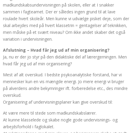
madkundskabsundervisningen på skolen, eller at I snakker
sammen i fagteamet. Der er således ingen grund til at lave
roulade hvert skoleår. Men kunne vi udvælge pisket deje, som der
skal arbejdes med på hvert klassetrin = gentagelser af teknikken,
men måske på et svært niveau? Om ikke andet skaber det også
variation i undervisningen.
Afslutning – Hvad får jeg ud af min organisering?
Ja, nu er der jo styr på den didaktiske del af lærergerningen. Men
hvad får jeg ud af min organisering?
Mest af alt overskud. I bedste psykoanalytiske forstand, har vi
mennesker kun en vis mængde energi. Jo mere energi vi bruger
på alverdens andre bekymringer ift. forberedelse etc., des mindre
overskud.
Organisering af undervisningsplaner kan give overskud til:
At være mere til stede som madkundskabslærer.
At kunne klasselede og skabe nogle gode undervisnings- og
arbejdsforhold i faglokalet.