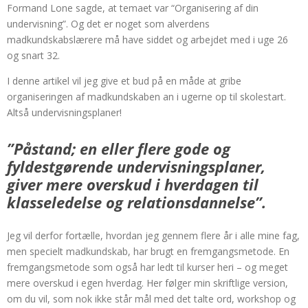
Formand Lone sagde, at temaet var “Organisering af din
undervisning”. Og det er noget som alverdens
madkundskabslærere må have siddet og arbejdet med i uge 26
og snart 32.
I denne artikel vil jeg give et bud på en måde at gribe
organiseringen af madkundskaben an i ugerne op til skolestart.
Altså undervisningsplaner!
”
P
åstand; en eller flere gode og
fyldestgørende undervisningsplaner,
giver mere overskud i hverdagen til
klasseledelse og
relationsdannelse
”
.
Jeg vil derfor fortælle, hvordan jeg gennem flere år i alle mine fag,
men specielt madkundskab, har brugt en fremgangsmetode. En
fremgangsmetode som også har ledt til kurser heri – og meget
mere overskud i egen hverdag. Her følger min skriftlige version,
om du vil, som nok ikke står mål med det talte ord, workshop og