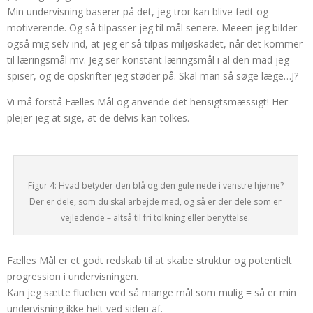
Min undervisning baserer på det, jeg tror kan blive fedt og
motiverende. Og så tilpasser jeg til mål senere. Meeen jeg bilder
også mig selv ind, at jeg er så tilpas miljøskadet, når det kommer
til læringsmål mv. Jeg ser konstant læringsmål i al den mad jeg
spiser, og de opskrifter jeg støder på. Skal man så søge læge…
J
?
Vi må forstå Fælles Mål og anvende det hensigtsmæssigt! Her
plejer jeg at sige, at de delvis kan tolkes.
Figur 4: Hvad betyder den blå og den gule nede i venstre hjørne?
Der er dele, som du skal arbejde med, og så er der dele som er
vejledende – altså til fri tolkning eller benyttelse.
Fælles Mål er et godt redskab til at skabe struktur og potentielt
progression i undervisningen.
Kan jeg sætte flueben ved så mange mål som mulig = så er min
undervisning ikke helt ved siden af.