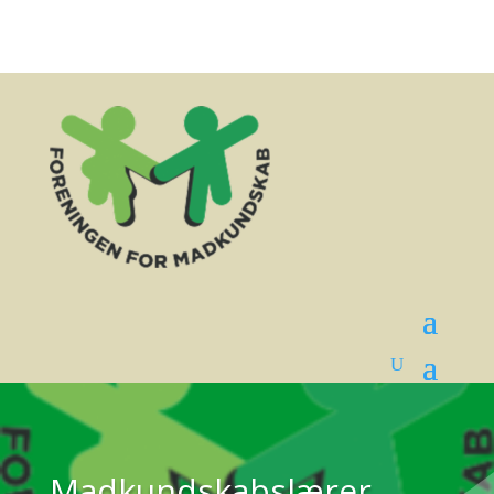
Madkundskabslærer