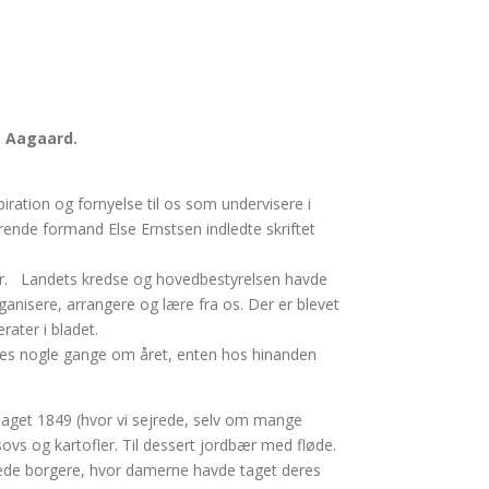
a Aagaard.
ation og fornyelse til os som undervisere i
ende formand Else Ernstsen indledte skriftet
ver. Landets kredse og hovedbestyrelsen havde
ganisere, arrangere og lære fra os. Der er blevet
rater i bladet.
ødes nogle gange om året, enten hos hinanden
m slaget 1849 (hvor vi sejrede, selv om mange
sovs og kartofler. Til dessert jordbær med fløde.
onerede borgere, hvor damerne havde taget deres