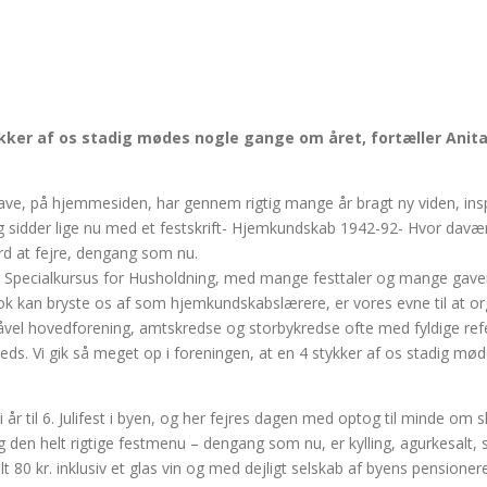
tykker af os stadig mødes nogle gange om året, fortæller Anit
, på hjemmesiden, har gennem rigtig mange år bragt ny viden, inspir
 sidder lige nu med et festskrift- Hjemkundskab 1942-92- Hvor davær
ærd at fejre, dengang som nu.
ets Specialkursus for Husholdning, med mange festtaler og mange ga
nok kan bryste os af som hjemkundskabslærere, er vores evne til at or
f såvel hovedforening, amtskredse og storbykredse ofte med fyldige refe
eds. Vi gik så meget op i foreningen, at en 4 stykker af os stadig m
vi i år til 6. Julifest i byen, og her fejres dagen med optog til minde o
og den helt rigtige festmenu – dengang som nu, er kylling, agurkesalt, 
 i alt 80 kr. inklusiv et glas vin og med dejligt selskab af byens pensi