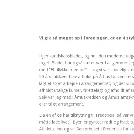
Vi gik så meget op i foreningen, at en 4 s
Hjemkundskabsbladet, og nu i den moderne udgave
faget. Bladet har også været værd at gemme. Jeg
med ”Et tillykke med os!”, – og vi var sandelig v
50 års jubilæet blev afholdt på Århus Universit
lagt et stort arbejde i arrangementet, og det vi 
afholdt utallige kurser, tilrettelagt og afholdt a
Selv var jeg med i Århuskredsen og Århus amtskr
eller til et arrangement.
Da en af os har tilknytning til Fredericia, så var 
måtte lade livet). Byen er pyntet i rødt og hvidt 
Alt dette indtog vi i Seniorhuset i Fredericia for