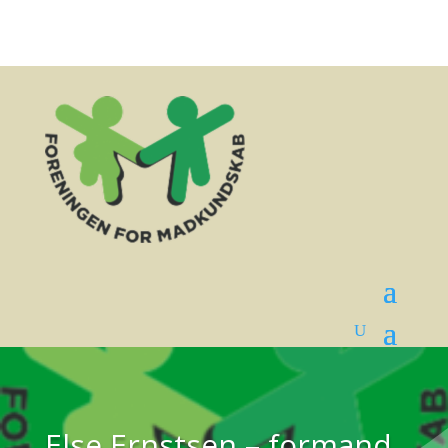
Else Ernstsen – formand