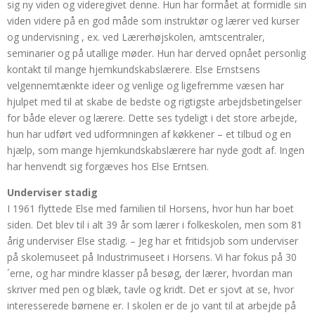
sig ny viden og videregivet denne. Hun har formået at formidle sin
viden videre på en god måde som instruktør og lærer ved kurser
og undervisning , ex. ved Lærerhøjskolen, amtscentraler,
seminarier og på utallige møder. Hun har derved opnået personlig
kontakt til mange hjemkundskabslærere. Else Ernstsens
velgennemtænkte ideer og venlige og ligefremme væsen har
hjulpet med til at skabe de bedste og rigtigste arbejdsbetingelser
for både elever og lærere. Dette ses tydeligt i det store arbejde,
hun har udført ved udformningen af køkkener – et tilbud og en
hjælp, som mange hjemkundskabslærere har nyde godt af. Ingen
har henvendt sig forgæves hos Else Erntsen.
Underviser stadig
I 1961 flyttede Else med familien til Horsens, hvor hun har boet
siden. Det blev til i alt 39 år som lærer i folkeskolen, men som 81
årig underviser Else stadig. – Jeg har et fritidsjob som underviser
på skolemuseet på Industrimuseet i Horsens. Vi har fokus på 30
´erne, og har mindre klasser på besøg, der lærer, hvordan man
skriver med pen og blæk, tavle og kridt. Det er sjovt at se, hvor
interesserede børnene er. I skolen er de jo vant til at arbejde på