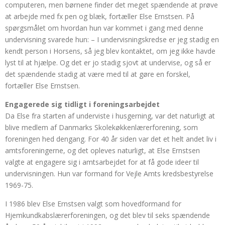
computeren, men børnene finder det meget spændende at prøve
at arbejde med fx pen og blæk, fortæller Else Ernstsen. På
spørgsmålet om hvordan hun var kommet i gang med denne
undervisning svarede hun: – I undervisningskredse er jeg stadig en
kendt person i Horsens, så jeg blev kontaktet, om jeg ikke havde
lyst til at hjælpe. Og det er jo stadig sjovt at undervise, og så er
det spændende stadig at være med til at gøre en forskel,
fortæller Else Ernstsen.
Engagerede sig tidligt i foreningsarbejdet
Da Else fra starten af underviste i husgerning, var det naturligt at
blive medlem af Danmarks Skolekøkkenlærerforening, som
foreningen hed dengang. For 40 år siden var det et helt andet liv i
amtsforeningerne, og det opleves naturligt, at Else Ernstsen
valgte at engagere sig i amtsarbejdet for at få gode ideer til
undervisningen. Hun var formand for Vejle Amts kredsbestyrelse
1969-75.
I 1986 blev Else Ernstsen valgt som hovedformand for
Hjemkundkabslærerforeningen, og det blev til seks spændende