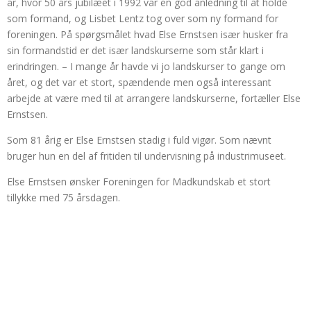
år, hvor 50 års jubilæet i 1992 var en god anledning til at holde
som formand, og Lisbet Lentz tog over som ny formand for
foreningen. På spørgsmålet hvad Else Ernstsen især husker fra
sin formandstid er det især landskurserne som står klart i
erindringen. – I mange år havde vi jo landskurser to gange om
året, og det var et stort, spændende men også interessant
arbejde at være med til at arrangere landskurserne, fortæller Else
Ernstsen.
Som 81 årig er Else Ernstsen stadig i fuld vigør. Som nævnt
bruger hun en del af fritiden til undervisning på industrimuseet.
Else Ernstsen ønsker Foreningen for Madkundskab et stort
tillykke med 75 årsdagen.