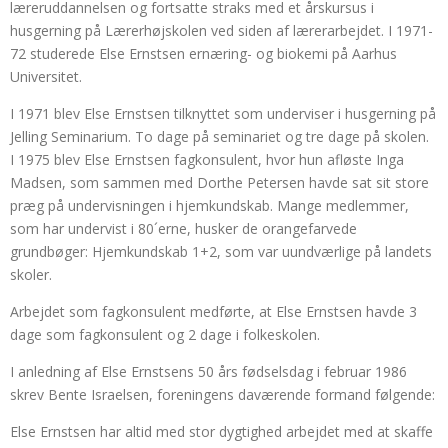
læreruddannelsen og fortsatte straks med et årskursus i
husgerning på Lærerhøjskolen ved siden af lærerarbejdet. I 1971-
72 studerede Else Ernstsen ernæring- og biokemi på Aarhus
Universitet.
I 1971 blev Else Ernstsen tilknyttet som underviser i husgerning på
Jelling Seminarium. To dage på seminariet og tre dage på skolen.
I 1975 blev Else Ernstsen fagkonsulent, hvor hun afløste Inga
Madsen, som sammen med Dorthe Petersen havde sat sit store
præg på undervisningen i hjemkundskab. Mange medlemmer,
som har undervist i 80´erne, husker de orangefarvede
grundbøger: Hjemkundskab 1+2, som var uundværlige på landets
skoler.
Arbejdet som fagkonsulent medførte, at Else Ernstsen havde 3
dage som fagkonsulent og 2 dage i folkeskolen.
I anledning af Else Ernstsens 50 års fødselsdag i februar 1986
skrev Bente Israelsen, foreningens daværende formand følgende:
Else Ernstsen har altid med stor dygtighed arbejdet med at skaffe