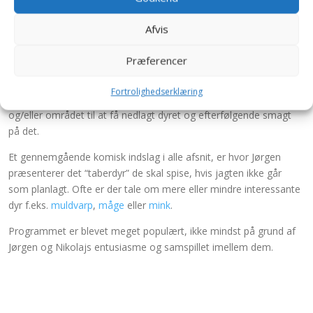
2010 på
DR2
. Programmet følger naturmanden Jørgen Skouboe
og kokken
Nikolaj Kirk
i
Danmark
og i udlandet, hvor de tager
Afvis
på
jagt
og tilbereder maden i naturen.
Som regel står Jørgen Skouboe for jagten, hvorefter Nikolaj Kirk
Præferencer
(tit med større eller mindre hjælp fra Jørgen) tilbereder det
nedlagte dyr – ofte med urter og grønt, som findes i naturen i
Fortrolighedserklæring
området. Desuden medvirker en jæger med ekspertise i dyret
og/eller området til at få nedlagt dyret og efterfølgende smagt
på det.
Et gennemgående komisk indslag i alle afsnit, er hvor Jørgen
præsenterer det “taberdyr” de skal spise, hvis jagten ikke går
som planlagt. Ofte er der tale om mere eller mindre interessante
dyr f.eks.
muldvarp
,
måge
eller
mink
.
Programmet er blevet meget populært, ikke mindst på grund af
Jørgen og Nikolajs entusiasme og samspillet imellem dem.