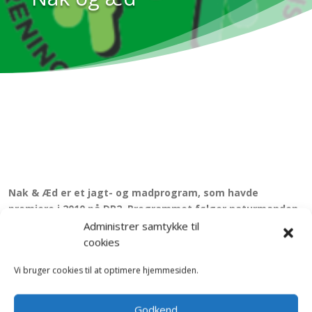
Nak & Æd er et jagt- og madprogram, som havde
premiere i 2010 på DR2. Programmet følger naturmanden
Jørgen Skouboe og kokken Nikolaj Kirk i Danmark og i
Administrer samtykke til
udlandet, hvor de tager på jagt og tilbereder maden i
cookies
naturen.
Vi bruger cookies til at optimere hjemmesiden.
Fra WIKIPEDIA.
Nak & Æd
er et jagt- og madprogram, som havde premiere i
Godkend