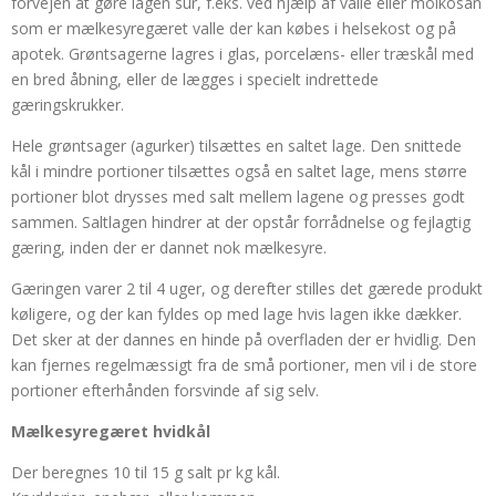
forvejen at gøre lagen sur, f.eks. ved hjælp af valle eller molkosan
som er mælkesyregæret valle der kan købes i helsekost og på
apotek. Grøntsagerne lagres i glas, porcelæns- eller træskål med
en bred åbning, eller de lægges i specielt indrettede
gæringskrukker.
Hele grøntsager (agurker) tilsættes en saltet lage. Den snittede
kål i mindre portioner tilsættes også en saltet lage, mens større
portioner blot drysses med salt mellem lagene og presses godt
sammen. Saltlagen hindrer at der opstår forrådnelse og fejlagtig
gæring, inden der er dannet nok mælkesyre.
Gæringen varer 2 til 4 uger, og derefter stilles det gærede produkt
køligere, og der kan fyldes op med lage hvis lagen ikke dækker.
Det sker at der dannes en hinde på overfladen der er hvidlig. Den
kan fjernes regelmæssigt fra de små portioner, men vil i de store
portioner efterhånden forsvinde af sig selv.
Mælkesyregæret hvidkål
Der beregnes 10 til 15 g salt pr kg kål.