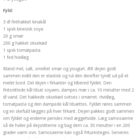
Fyld:
3 dl finthakket kinakål
1 spsk kinesisk soya
20 g smør
200 g hakket oksekød
1 spsk tomatpasta
1 fed hvidløg
Bland mel, salt, smeltet smør og yougurt. Ælt dejen godt
sammen indtil den er elastisk og rul den derefter tyndt ud på et
melet bord. Del dejen i firkanter og tilbered fyldet. Den
fintsnittede kål tilsat soyaen, dampes mør i ca. 10 minutter med 2
dl vand. Det hakkede oksekød svitses i smørret. Hvidløg,
tomatpasta og den dampede kål tilsættes. Fyldet røres sammen
og en skefuld lægges på hver firkant. Dejen pakkes godt sammen
om fyldet og enderne pensles med æggehvide. Læg samosaerne
så de hviler på dejsnitterne og bag dem ca. 30 minutter i en 200
grader varm ovn. Samosaerne kan også frituresteges. Serveres