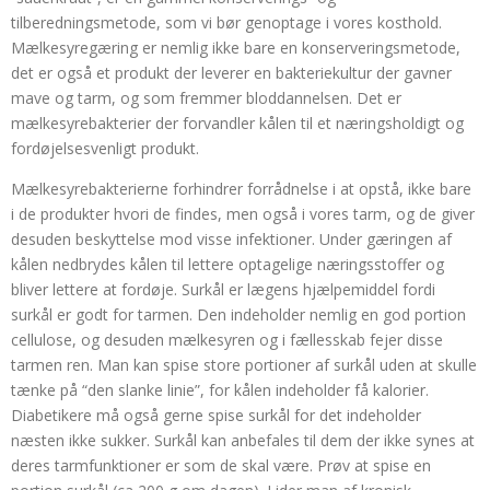
tilberedningsmetode, som vi bør genoptage i vores kosthold.
Mælkesyregæring er nemlig ikke bare en konserveringsmetode,
det er også et produkt der leverer en bakteriekultur der gavner
mave og tarm, og som fremmer bloddannelsen. Det er
mælkesyrebakterier der forvandler kålen til et næringsholdigt og
fordøjelsesvenligt produkt.
Mælkesyrebakterierne forhindrer forrådnelse i at opstå, ikke bare
i de produkter hvori de findes, men også i vores tarm, og de giver
desuden beskyttelse mod visse infektioner. Under gæringen af
kålen nedbrydes kålen til lettere optagelige næringsstoffer og
bliver lettere at fordøje. Surkål er lægens hjælpemiddel fordi
surkål er godt for tarmen. Den indeholder nemlig en god portion
cellulose, og desuden mælkesyren og i fællesskab fejer disse
tarmen ren. Man kan spise store portioner af surkål uden at skulle
tænke på “den slanke linie”, for kålen indeholder få kalorier.
Diabetikere må også gerne spise surkål for det indeholder
næsten ikke sukker. Surkål kan anbefales til dem der ikke synes at
deres tarmfunktioner er som de skal være. Prøv at spise en