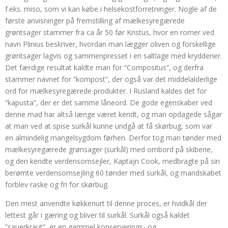
f.eks. miso, som vi kan købe i helsekostforretninger. Nogle af de
første anvisninger på fremstilling af mælkesyregærede
grøntsager stammer fra ca år 50 før Kristus, hvor en romer ved
navn Plinius beskriver, hvordan man lægger oliven og forskellige
grøntsager lagvis og sammenpresset i en saltlage med krydderier.
Det færdige resultat kaldte man for “Compositus”, og derfra
stammer navnet for “kompost”, der også var det middelalderlige
ord for mælkesyregærede produkter. I Rusland kaldes det for
“kapusta”, der er det samme låneord. De gode egenskaber ved
denne mad har altså længe været kendt, og man opdagede sågar
at man ved at spise surkål kunne undgå at få skørbug, som var
en almindelig mangelsygdom førhen. Derfor tog man tønder med
mælkesyregærede grønsager (surkål) med ombord på skibene,
og den kendte verdensomsejler, Kaptajn Cook, medbragte på sin
berømte verdensomsejling 60 tønder med surkål, og mandskabet
forblev raske og fri for skørbug.
Den mest anvendte køkkenurt til denne proces, er hvidkål der
lettest går i gæring og bliver til surkål. Surkål også kaldet
”sauerkraut”, er en gammel konserverings- og