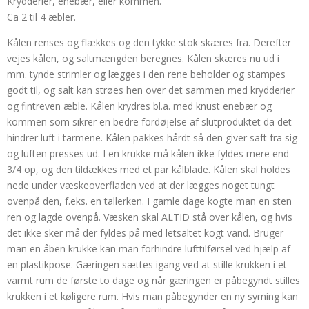
Krydderier, enebær, eller kommen.
Ca 2 til 4 æbler.
Kålen renses og flækkes og den tykke stok skæres fra. Derefter
vejes kålen, og saltmængden beregnes. Kålen skæres nu ud i
mm. tynde strimler og lægges i den rene beholder og stampes
godt til, og salt kan strøes hen over det sammen med krydderier
og fintreven æble. Kålen krydres bl.a. med knust enebær og
kommen som sikrer en bedre fordøjelse af slutproduktet da det
hindrer luft i tarmene. Kålen pakkes hårdt så den giver saft fra sig
og luften presses ud. I en krukke må kålen ikke fyldes mere end
3/4 op, og den tildækkes med et par kålblade. Kålen skal holdes
nede under væskeoverfladen ved at der lægges noget tungt
ovenpå den, f.eks. en tallerken. I gamle dage kogte man en sten
ren og lagde ovenpå. Væsken skal ALTID stå over kålen, og hvis
det ikke sker må der fyldes på med letsaltet kogt vand. Bruger
man en åben krukke kan man forhindre lufttilførsel ved hjælp af
en plastikpose. Gæringen sættes igang ved at stille krukken i et
varmt rum de første to dage og når gæringen er påbegyndt stilles
krukken i et køligere rum. Hvis man påbegynder en ny syrning kan