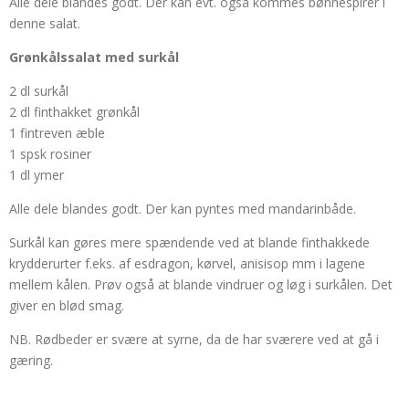
Alle dele blandes godt. Der kan evt. også kommes bønnespirer i
denne salat.
Grønkålssalat med surkål
2 dl surkål
2 dl finthakket grønkål
1 fintreven æble
1 spsk rosiner
1 dl ymer
Alle dele blandes godt. Der kan pyntes med mandarinbåde.
Surkål kan gøres mere spændende ved at blande finthakkede
krydderurter f.eks. af esdragon, kørvel, anisisop mm i lagene
mellem kålen. Prøv også at blande vindruer og løg i surkålen. Det
giver en blød smag.
NB. Rødbeder er svære at syrne, da de har sværere ved at gå i
gæring.