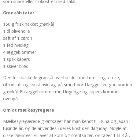
som snack eller frokostret med salat.
Grønkålstatar
150 g frisk hakket grønkål
1 dl olivenolie
saft af 1 citron
1 fed hvidløg
4 æggeblommer
1 spsk kapers
1 skiver brød
Den friskhakkede grønkål overhældes med dressing af olie,
citronsaft og knust hvidløg. på smurt brød lægges en god portion
grønkål. En æggeblomme med løgringe og kapers kommes
ovenpå.
Om at mælkesyregære
Mælkesyregærede grøntsager har man kendt til i Kina og Japan i
tusinde år, og de anvendes i deres kost den dag idag. Nogle af
disse gæringer er lavet af korn og grøntsager, og tager 1 til 3 år,