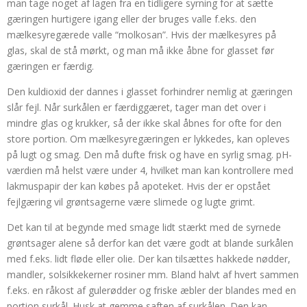
man tage noget af lagen fra en tidligere syrning for at sætte
gæringen hurtigere igang eller der bruges valle f.eks. den
mælkesyregærede valle “molkosan”. Hvis der mælkesyres på
glas, skal de stå mørkt, og man må ikke åbne for glasset før
gæringen er færdig.
Den kuldioxid der dannes i glasset forhindrer nemlig at gæringen
slår fejl. Når surkålen er færdiggæret, tager man det over i
mindre glas og krukker, så der ikke skal åbnes for ofte for den
store portion. Om mælkesyregæringen er lykkedes, kan opleves
på lugt og smag. Den må dufte frisk og have en syrlig smag. pH-
værdien må helst være under 4, hvilket man kan kontrollere med
lakmuspapir der kan købes på apoteket. Hvis der er opstået
fejlgæring vil grøntsagerne være slimede og lugte grimt.
Det kan til at begynde med smage lidt stærkt med de syrnede
grøntsager alene så derfor kan det være godt at blande surkålen
med f.eks. lidt fløde eller olie. Der kan tilsættes hakkede nødder,
mandler, solsikkekerner rosiner mm. Bland halvt af hvert sammen
f.eks. en råkost af gulerødder og friske æbler der blandes med en
portion surkål. Husk at gemme saften af surkålen. Den kan