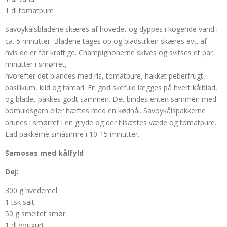
1 dl tomatpure
Savoykålsbladene skæres af hovedet og dyppes i kogende vand i
ca. 5 minutter. Bladene tages op og bladstilken skæres evt. af
hvis de er for kraftige. Champignonerne skives og svitses et par
minutter i smørret,
hvorefter det blandes med ris, tomatpure, hakket peberfrugt,
basilikum, klid og tamari. En god skefuld lægges på hvert kålblad,
og bladet pakkes godt sammen. Det bindes enten sammen med
bomuldsgarn eller hæftes med en kødnål. Savoykålspakkerne
brunes i smørret i en gryde og der tilsættes væde og tomatpure.
Lad pakkerne småsimre i 10-15 minutter.
Samosas med kålfyld
Dej:
300 g hvedemel
1 tsk salt
50 g smeltet smør
1 dl yougurt