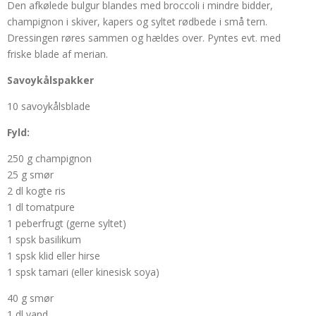
Den afkølede bulgur blandes med broccoli i mindre bidder,
champignon i skiver, kapers og syltet rødbede i små tern.
Dressingen røres sammen og hældes over. Pyntes evt. med
friske blade af merian.
Savoykålspakker
10 savoykålsblade
Fyld:
250 g champignon
25 g smør
2 dl kogte ris
1 dl tomatpure
1 peberfrugt (gerne syltet)
1 spsk basilikum
1 spsk klid eller hirse
1 spsk tamari (eller kinesisk soya)
40 g smør
1 dl vand