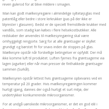
reven gulerod for at blive mildere i smagen.
Man kan godt mælkesyregære i almindelige syltetøjsglas med
patentlåg eller bedre i store lerkrukker (pas på der ikke er
blyrester i glasuren). Bedst er de specielt fremstillede krukker med
vandlås, som stadig kan købes i flere helsekostbutikker. Alle
redskaber der anvendes til mælkesyregæring skal være
omhyggeligt rengjorte. Sørg for at alle grøntsager er skyllet
grundigt og børstet fri for snavs inden de stoppes på glas.
Mælkesyre opstår når forskellige betingelser er opfyldt: Der må
ikke komme luft til produktet. Luften fjernes fra grøntsagerne via
lagen (agurker) eller når man presser de finthakkede grøntsager
sammen (Surkål).
Mælkesyren opstår lettest hvis grøntsagerne opbevares ved en
temperatur på 20 grader. Hvis mælkesyregæringen kommer
hurtigt igang, dannes der også hurtigt et surt miljø, der
undertrykker konkurrerende mikroorganismer.
For at undgå uønskede mikroorganismer, er det en god idé i