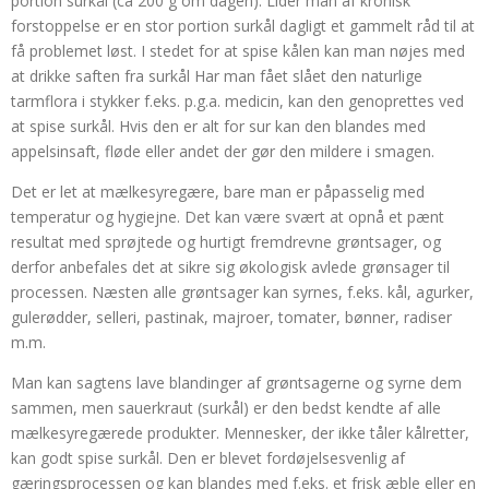
portion surkål (ca 200 g om dagen). Lider man af kronisk
forstoppelse er en stor portion surkål dagligt et gammelt råd til at
få problemet løst. I stedet for at spise kålen kan man nøjes med
at drikke saften fra surkål Har man fået slået den naturlige
tarmflora i stykker f.eks. p.g.a. medicin, kan den genoprettes ved
at spise surkål. Hvis den er alt for sur kan den blandes med
appelsinsaft, fløde eller andet der gør den mildere i smagen.
Det er let at mælkesyregære, bare man er påpasselig med
temperatur og hygiejne. Det kan være svært at opnå et pænt
resultat med sprøjtede og hurtigt fremdrevne grøntsager, og
derfor anbefales det at sikre sig økologisk avlede grønsager til
processen. Næsten alle grøntsager kan syrnes, f.eks. kål, agurker,
gulerødder, selleri, pastinak, majroer, tomater, bønner, radiser
m.m.
Man kan sagtens lave blandinger af grøntsagerne og syrne dem
sammen, men sauerkraut (surkål) er den bedst kendte af alle
mælkesyregærede produkter. Mennesker, der ikke tåler kålretter,
kan godt spise surkål. Den er blevet fordøjelsesvenlig af
gæringsprocessen og kan blandes med f.eks. et frisk æble eller en