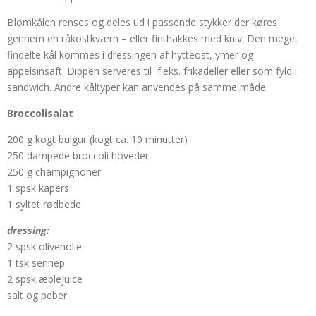
Blomkålen renses og deles ud i passende stykker der køres
gennem en råkostkværn – eller finthakkes med kniv. Den meget
findelte kål kommes i dressingen af hytteost, ymer og
appelsinsaft. Dippen serveres til f.eks. frikadeller eller som fyld i
sandwich. Andre kåltyper kan anvendes på samme måde.
Broccolisalat
200 g kogt bulgur (kogt ca. 10 minutter)
250 dampede broccoli hoveder
250 g champignoner
1 spsk kapers
1 syltet rødbede
dressing:
2 spsk olivenolie
1 tsk sennep
2 spsk æblejuice
salt og peber