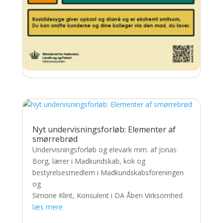
Har du Roskildesyge?
Fødevarestyrelsen sætter nu med en plakat og
en infoside fokus på, hvordan madprofessionelle
kan undgå at smitte andre med norovirus
Nyt undervisningsforløb: Elementer af
(roskildesyge) via maden.
smørrebrød
læs mere
Undervisningsforløb og elevark mm. af Jonas
Borg, lærer i Madkundskab, kok og
bestyrelsesmedlem i Madkundskabsforeningen
og
Simone Klint, Konsulent i DA Åben Virksomhed
læs mere