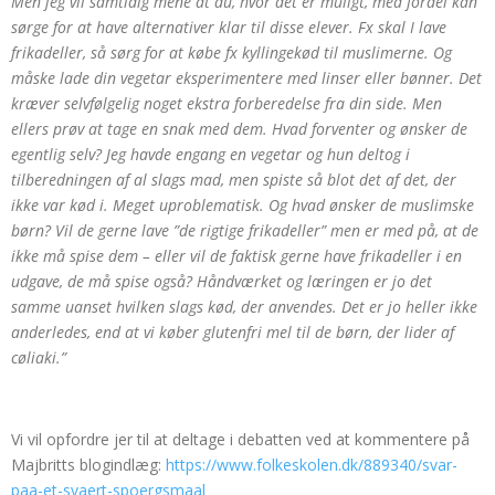
Men jeg vil samtidig mene at du, hvor det er muligt, med fordel kan
sørge for at have alternativer klar til disse elever. Fx skal I lave
frikadeller, så sørg for at købe fx kyllingekød til muslimerne. Og
måske lade din vegetar eksperimentere med linser eller bønner. Det
kræver selvfølgelig noget ekstra forberedelse fra din side. Men
ellers prøv at tage en snak med dem. Hvad forventer og ønsker de
egentlig selv? Jeg havde engang en vegetar og hun deltog i
tilberedningen af al slags mad, men spiste så blot det af det, der
ikke var kød i. Meget uproblematisk. Og hvad ønsker de muslimske
børn? Vil de gerne lave ”de rigtige frikadeller” men er med på, at de
ikke må spise dem – eller vil de faktisk gerne have frikadeller i en
udgave, de må spise også? Håndværket og læringen er jo det
samme uanset hvilken slags kød, der anvendes. Det er jo heller ikke
anderledes, end at vi køber glutenfri mel til de børn, der lider af
cøliaki.”
Vi vil opfordre jer til at deltage i debatten ved at kommentere på
Majbritts blogindlæg:
https://www.folkeskolen.dk/889340/svar-
paa-et-svaert-spoergsmaal