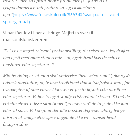
råvarer, men så opstår andre problemer fx i forhold til
gruppedannelser, integration, in- og eksklusion o.
lign.”
(https://www.folkeskolen.dk/889340/svar-paa-et-svaert-
spoergsmaal)
Vi har fået lov til her at bringe Majbritts svar til
madkundskabslæreren:
”Det er en meget relevant problemstilling, du rejser her. Jeg drøfter
den også med mine studerende – og også: hvad hvis de selv er
muslimer eller vegetarer..?
Min holdning er, at man skal undervise ”hele vejen rundt”, dvs også
i dansk madkultur, og fx lave traditionel dansk julefrokost mm., for
overvægten af dine elever i klassen er jo stadigvæk ikke muslimer
eller vegetarer. Vi har jo også stadig kristendom i skolen. Så må de
enkelte elever i disse situationer ”gå uden om” de ting, de ikke kan
eller vil spise. Vi kan jo under alle omstændigheder aldrig tvinge
børn til at smage eller spise noget, de ikke vil – uanset hvad
årsagen så er.