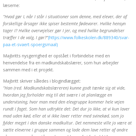
læserne:
”Hvad gør I, når I står i situationer som denne, med elever, der af
forskellige årsager ikke spiser bestemte fødevarer. Hvilke hensyn
tager I? Hvilke overvejelser gør I jer, og med hvilke begrundelser
træffer I de valg, I gør?”
(https://www.folkeskolen.dk/889340/svar-
paa-et-svaert-spoergsmaal)
Majbritts nysgerrighed er opstået i forbindelse med en
henvendelse fra en madkundskabslærer, som hun arbejder
sammen med i et projekt.
Majbritt skriver således i blogindlægget:
”Han (red. Madkundskabslæreren) kunne godt tænke sig at vide,
hvordan jeg forholder mig til det svære i at planlægge en
undervisning, hvor man med den elevgruppe kommer hele vejen
rundt i faget. Som han udtrykte det: Det dur jo ikke, at vi kun laver
mad uden kød, eller at vi ikke laver retter med svinekød, som jo
fylder meget i den danske madkultur. Det nemmeste ville jo være at
sætte eleverne i gruppe sammen og lade dem lave retter af andre